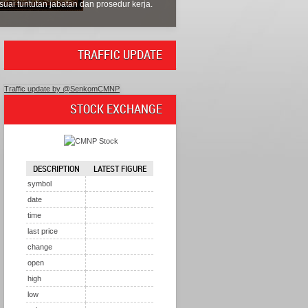
uai tuntutan jabatan dan prosedur kerja.
Menghasilkan ide-ide yang dapa
penyelesaian masalah
TRAFFIC UPDATE
Traffic update by @SenkomCMNP
STOCK EXCHANGE
DESCRIPTION
LATEST FIGURE
symbol
date
time
last price
change
open
high
low