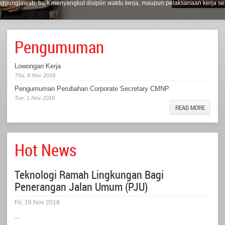
tanggungjawab, baik menyangkut disiplin waktu kerja, maupun pelaksanaan kerja ses
Pengumuman
Lowongan Kerja
Thu, 8 Nov 2018
Pengumuman Perubahan Corporate Secretary CMNP
Tue, 1 Nov 2016
READ MORE
Hot News
Teknologi Ramah Lingkungan Bagi
Penerangan Jalan Umum (PJU)
Fri, 16 Nov 2018
...