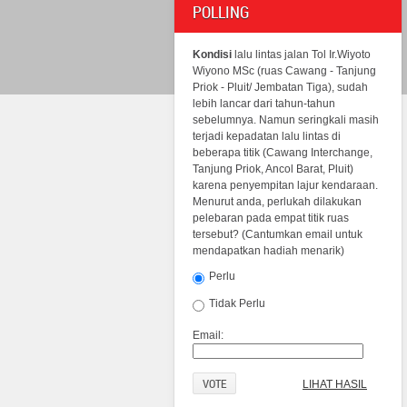
POLLING
Kondisi
lalu lintas jalan Tol Ir.Wiyoto
Wiyono MSc (ruas Cawang - Tanjung
Priok - Pluit/ Jembatan Tiga), sudah
lebih lancar dari tahun-tahun
sebelumnya. Namun seringkali masih
terjadi kepadatan lalu lintas di
beberapa titik (Cawang Interchange,
Tanjung Priok, Ancol Barat, Pluit)
karena penyempitan lajur kendaraan.
Menurut anda, perlukah dilakukan
pelebaran pada empat titik ruas
tersebut? (Cantumkan email untuk
mendapatkan hadiah menarik)
Perlu
Tidak Perlu
Email:
LIHAT HASIL