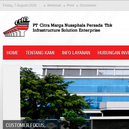
Friday, 7 August 2026
Webmail
Print
Disclaimer
HOME
TENTANG KAMI
INFO LAYANAN
HUBUNGAN INV
Customer Focus;