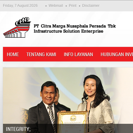
Friday, 7 August 2026
Webmail
Print
Disclaimer
HOME
TENTANG KAMI
INFO LAYANAN
HUBUNGAN INV
Integrity;