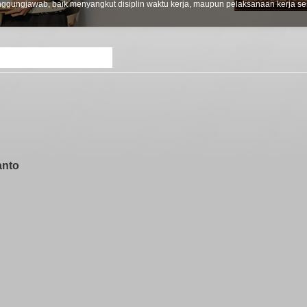
tanggungjawab, baik menyangkut disiplin waktu kerja, maupun pelaksanaan kerja ses
anto