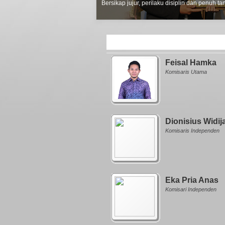
Bersikap jujur, perilaku disiplin dan penuh 
Feisal Hamka
Komisaris Utama
Dionisius Widij
Komisaris Independen
Eka Pria Anas
Komisari Independen