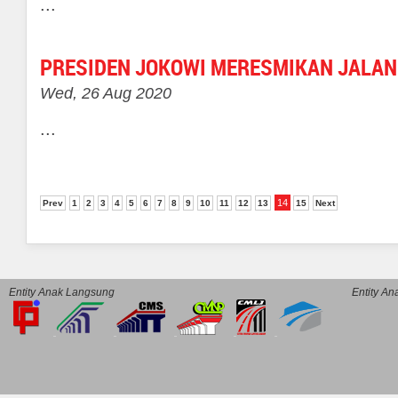
...
PRESIDEN JOKOWI MERESMIKAN JALAN 
Wed, 26 Aug 2020
...
14
Prev
1
2
3
4
5
6
7
8
9
10
11
12
13
15
Next
Entity Anak Langsung
Entity A