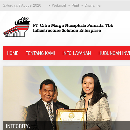
Saturday, 8 August 2026
Webmail
Print
Disclaimer
HOME
TENTANG KAMI
INFO LAYANAN
HUBUNGAN INV
Integrity;