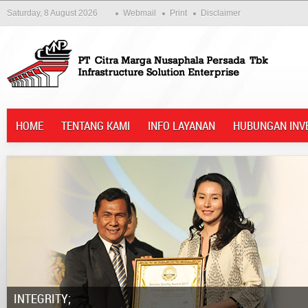
Saturday, 8 August 2026
Webmail
Print
Disclaimer
HOME
TENTANG KAMI
INFO LAYANAN
HUBUNGAN INV
Integrity;