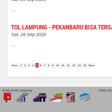
...
TOL LAMPUNG - PEKANBARU BISA TER
Sat, 26 Sep 2020
...
5
Prev
1
2
3
4
6
7
8
9
10
11
12
13
14
15
Next
Entity Anak Langsung
Entity A