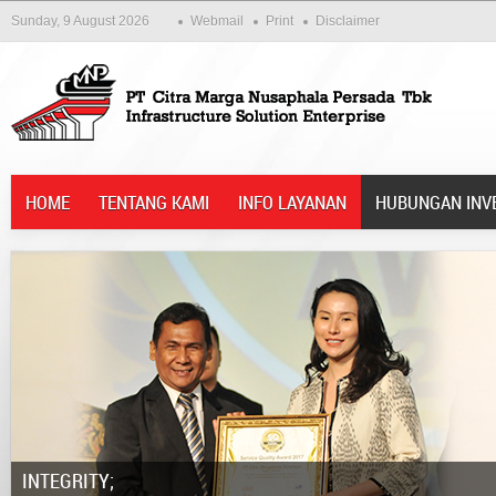
Sunday, 9 August 2026
Webmail
Print
Disclaimer
HOME
TENTANG KAMI
INFO LAYANAN
HUBUNGAN INV
Integrity;