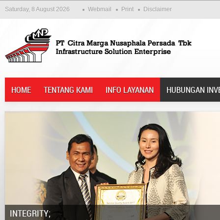
Saturday, 8 August 2026
Webmail
Print
Disclaimer
HOME
TENTANG KAMI
INFO LAYANAN
HUBUNGAN INV
Integrity;