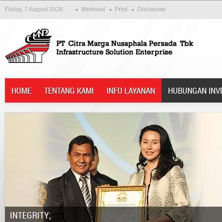
Friday, 7 August 2026
Webmail
Print
Disclaimer
HOME
TENTANG KAMI
INFO LAYANAN
HUBUNGAN INV
Integrity;