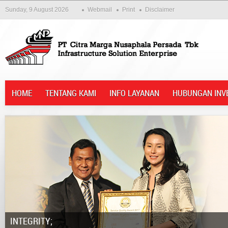
Sunday, 9 August 2026
Webmail
Print
Disclaimer
HOME
TENTANG KAMI
INFO LAYANAN
HUBUNGAN INV
Integrity;