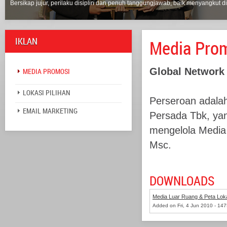
Bersikap jujur, perilaku disiplin dan penuh tanggungjawab, baik menyangkut di
IKLAN
Media Pro
Global Network 
MEDIA PROMOSI
LOKASI PILIHAN
Perseroan adala
EMAIL MARKETING
Persada Tbk, yan
mengelola Media 
Msc.
DOWNLOADS
Media Luar Ruang & Peta Loka
Added on Fri, 4 Jun 2010 - 14