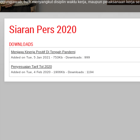
tanggungjawab, baik menyangkut disiplin waktu kerja, maupun pelaksanaan kerja ses
Siaran Pers 2020
DOWNLOADS
Menjaga Kinerja Positif Di Tengah Pandemi
Added on Tue, 5 Jan 2021 - 753Kb - Downloads : 999
Penyesuaian Tarif Tol 2020
Added on Tue, 4 Feb 2020 - 1906Kb - Downloads : 1194