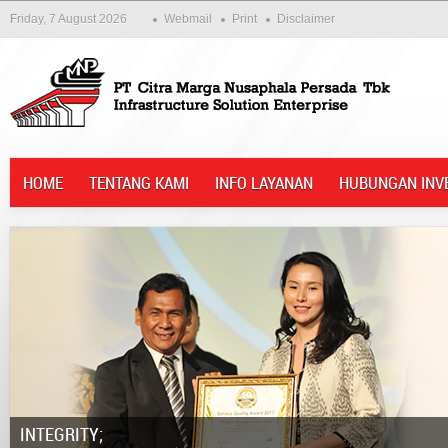
Friday, 7 August 2026
Webmail
Print
Disclaimer
HOME
TENTANG KAMI
INFO LAYANAN
HUBUNGAN INV
Integrity;