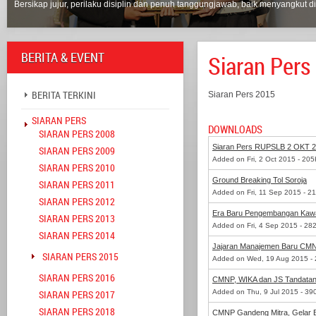
Bersikap jujur, perilaku disiplin dan penuh tanggungjawab, baik menyangkut di
BERITA & EVENT
Siaran Pers
BERITA TERKINI
Siaran Pers 2015
SIARAN PERS
DOWNLOADS
SIARAN PERS 2008
Siaran Pers RUPSLB 2 OKT 
SIARAN PERS 2009
Added on Fri, 2 Oct 2015 - 20
SIARAN PERS 2010
Ground Breaking Tol Soroja
SIARAN PERS 2011
Added on Fri, 11 Sep 2015 - 2
SIARAN PERS 2012
Era Baru Pengembangan Kaw
SIARAN PERS 2013
Added on Fri, 4 Sep 2015 - 28
SIARAN PERS 2014
Jajaran Manajemen Baru CMN
SIARAN PERS 2015
Added on Wed, 19 Aug 2015 - 
SIARAN PERS 2016
CMNP, WIKA dan JS Tandatang
SIARAN PERS 2017
Added on Thu, 9 Jul 2015 - 39
SIARAN PERS 2018
CMNP Gandeng Mitra, Gelar 