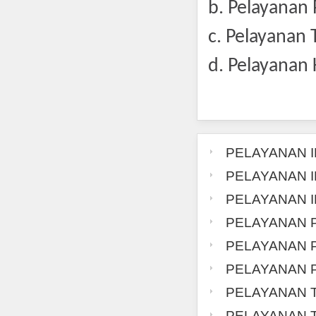
b.
Pelayanan 
c.
Pelayanan T
d.
Pelayanan 
PELAYANAN I
PELAYANAN I
PELAYANAN I
PELAYANAN 
PELAYANAN 
PELAYANAN 
PELAYANAN 
PELAYANAN 