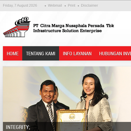
Friday, 7 August 2026
Webmail
Print
Disclaimer
HOME
TENTANG KAMI
INFO LAYANAN
HUBUNGAN INV
Integrity;