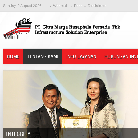
Sunday, 9 August 2026
Webmail
Print
Disclaimer
HOME
TENTANG KAMI
INFO LAYANAN
HUBUNGAN INV
Integrity;