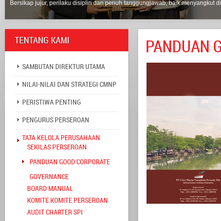
Bersikap jujur, perilaku disiplin dan penuh tanggungjawab, baik menyangkut di
TENTANG KAMI
PANDUAN 
SAMBUTAN DIREKTUR UTAMA
NILAI-NILAI DAN STRATEGI CMNP
PERISTIWA PENTING
PENGURUS PERSEROAN
TATA KELOLA PERUSAHAAN
SEKILAS PERSEROAN
PANDUAN GOOD CORPORATE
GOVERNANCE
BOARD MANUAL
KOMITE KOMITE PERSEROAN
AUDIT CHARTER SPI